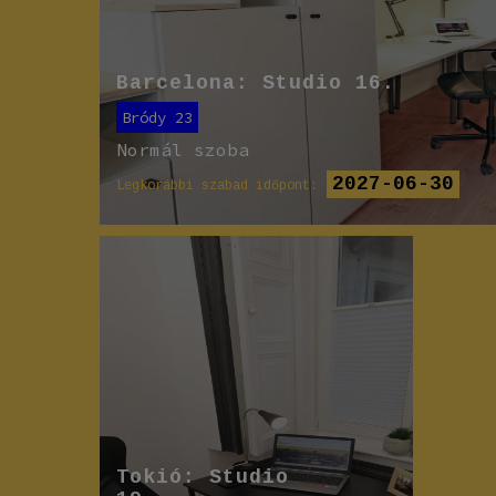
Barcelona: Studio 16.
Bródy 23
Normál szoba
2027-06-30
Legkorábbi szabad időpont:
Tokió: Studio