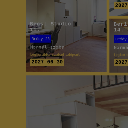
2027
Bécs: Studio
Berl
11.
14.
Bródy 23
Bródy
Normál szoba
Norm
Legkorábbi szabad időpont:
Legkorá
2027-06-30
2027