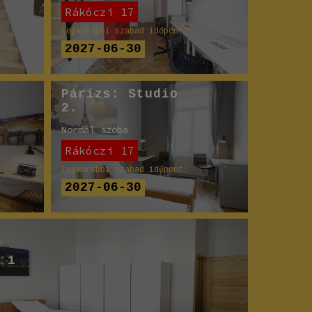
Rákóczi 17
Legkorábbi szabad időpont:
2027-06-30
Párizs: Studio
2.
Normál szoba
Rákóczi 17
Legkorábbi szabad időpont:
2027-06-30
 1