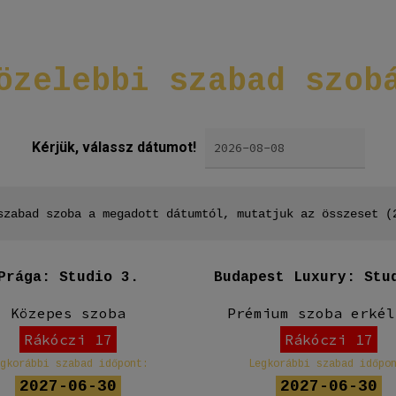
özelebbi
szabad
szob
Kérjük, válassz dátumot!
szabad szoba a megadott dátumtól, mutatjuk az összeset (
Prága: Studio 3.
Budapest Luxury: Stu
Közepes szoba
Prémium szoba erkél
Rákóczi 17
Rákóczi 17
egkorábbi szabad időpont:
Legkorábbi szabad időpo
2027-06-30
2027-06-30