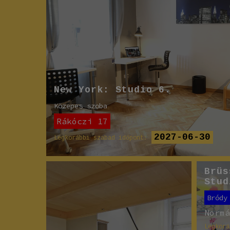
New York: Studio 6.
Közepes szoba
Rákóczi 17
2027-06-30
Legkorábbi szabad időpont:
Brüs
Stud
Bródy
Norm
Legkorá