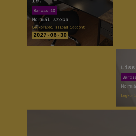
19.
Baross 10
Normál szoba
Legkorábbi szabad időpont:
2027-06-30
Liss
Baros
Norm
Legkorá