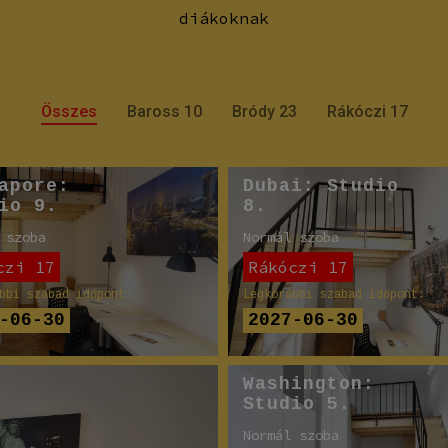
diákoknak
Összes
Baross 10
Bródy 23
Rákóczi 17
apore:
Dubai: Studio
io 9.
8.
 szoba
Normál szoba
czi 17
Rákóczi 17
bbi szabad időpont:
Legkorábbi szabad időpont:
-06-30
2027-06-30
Washington:
Studio 5.
Normál szoba