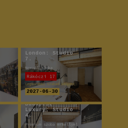
London: Studio
7.
Normál szoba
Rákóczi 17
Legkorábbi szabad időpont:
2027-06-30
Budapest
Luxury: Studio
4.
Prémium szoba erkéllyel