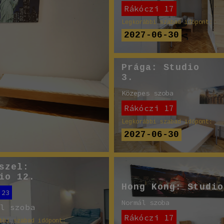
Rákóczi 17
Legkorábbi szabad időpont:
2027-06-30
Prága: Studio
3.
Közepes szoba
Rákóczi 17
Legkorábbi szabad időpont:
2027-06-30
szel:
io 12.
Hong Kong: Studio
 23
Normál szoba
ál szoba
Rákóczi 17
bbi szabad időpont: