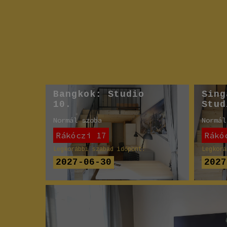
Bangkok: Studio
Sing
10.
Stud
Normál szoba
Normál
Rákóczi 17
Rákó
Legkorábbi szabad időpont:
Legkorá
2027-06-30
2027