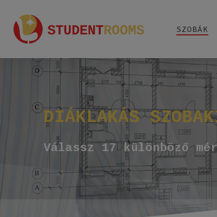
Skip
to
SZOBÁK
main
content
DIÁKLAKÁS
SZOBAK
Válassz 17 különböző mé