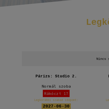
Legk
Nincs 
io 1
Párizs: Studio 2.
Normál szoba
Rákóczi 17
ont:
Legkorábbi szabad időpont:
L
2027-06-30