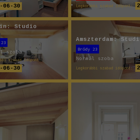
-06-30
Legkorábbi szabad időpont:
in: Studio
Amszterdam: Studi
 23
Bródy 23
ál szoba
Normál szoba
bbi szabad időpont:
-06-30
Legkorábbi szabad időpont: