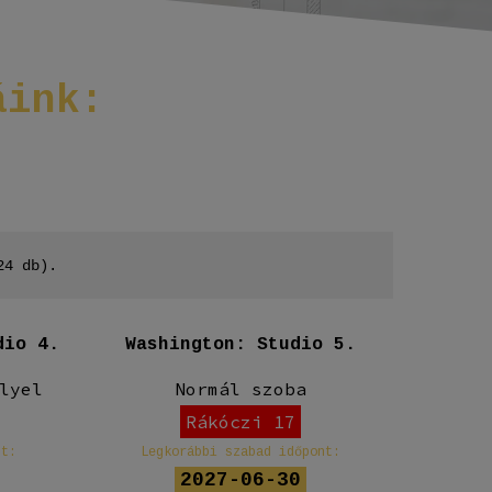
áink:
24 db).
dio 4.
Washington: Studio 5.
Ne
lyel
Normál szoba
Rákóczi 17
nt:
Legkorábbi szabad időpont:
Leg
2027-06-30