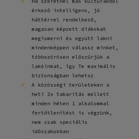
Ha szeretnél más kúltúrákból
érkező intelligens, jó
háttérrel rendelkező,
magasan képzett diákokat
megismerni és együtt lakni
mindenképpen válassz minket,
többszörösen előszűrjük a
lakóinkat, így Te maximális
biztonságban lehetsz
A közösségi területeken a
heti 2x takarítás mellett
minden héten 1 alkalommal
fertőtlenítést is végzünk,
nem csak speciális
időszakokban