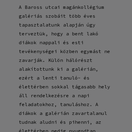
A Baross utcai magánkollégium
galériás szobáit több éves
tapasztalatunk alapján úgy
terveztük, hogy a bent lakó
diákok nappali és esti
tevékenységei közben egymást ne
zavarják. Külön hálórészt
alakítottunk ki a galérián,
ezért a lenti tanuló- és
élettérben sokkal tágasabb hely
áll rendelkezésre a napi
feladatokhoz, tanuláshoz. A
diákok a galérián zavartalanul
tudnak aludni és pihenni, az
élettérben pedig nyugodtan