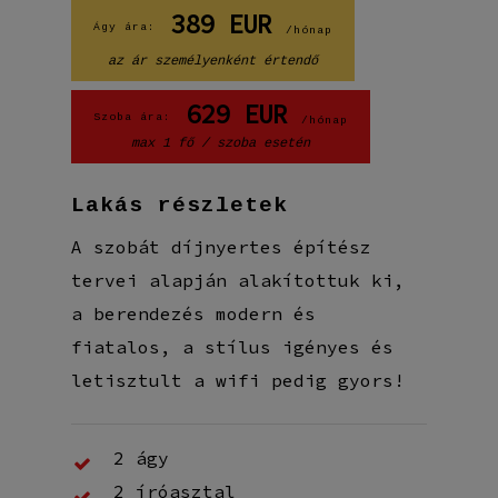
389
EUR
Ágy ára:
/hónap
az ár személyenként értendő
629
EUR
Szoba ára:
/hónap
max 1 fő / szoba esetén
Lakás részletek
A szobát díjnyertes építész
tervei alapján alakítottuk ki,
a berendezés modern és
fiatalos, a stílus igényes és
letisztult a wifi pedig gyors!
2 ágy
2 íróasztal