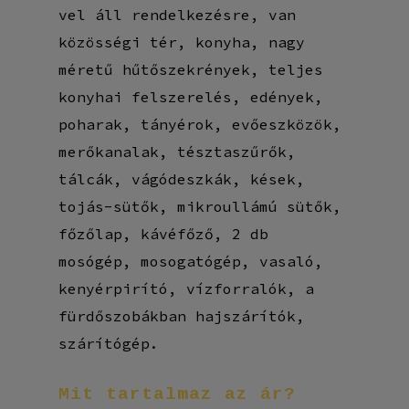
vel áll rendelkezésre, van
közösségi tér, konyha, nagy
méretű hűtőszekrények, teljes
konyhai felszerelés, edények,
poharak, tányérok, evőeszközök,
merőkanalak, tésztaszűrők,
tálcák, vágódeszkák, kések,
tojás-sütők, mikroullámú sütők,
főzőlap, kávéfőző, 2 db
mosógép, mosogatógép, vasaló,
kenyérpirító, vízforralók, a
fürdőszobákban hajszárítók,
szárítógép.
Mit
tartalmaz
az
ár?