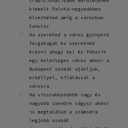
tradicionálisabb kerületének
kiemelt Palota-negyedében
élvezheted amíg a városban
tanulsz
Ha szereted a város gyönyörű
forgatagát és szeretnéd
érezni ahogy kel és fekszik
egy különleges város akkor a
Budapest szobát ajánljuk,
erkéllyel, kilátással a
városra
Ha visszahúzódóbb vagy és
nagyobb csendre vágysz akkor
is megtalálod a számodra
legjobb szobát