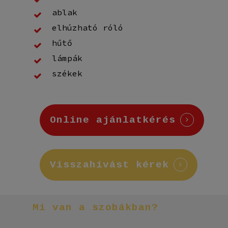
ablak
elhúzható róló
hűtő
lámpák
székek
Online ajánlatkérés
Visszahívást kérek
Mi
van
a
szobákban?