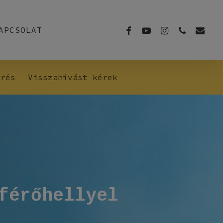
FACEBOOK
YOUTUBE
INSTAGRAM
PHONE
EMAIL
APCSOLAT
érés
Visszahívást kérek
férőhellyel