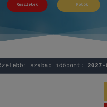
R
é
s
z
l
e
t
e
k
Fotók
özelebbi szabad időpont:
2027-