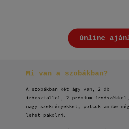
Online aján
Mi
van
a
szobákban?
A szobákban két ágy van, 2 db
íróasztallal, 2 prémium irodszékkel
nagy szekrényekkel, polcok amibe mé
lehet pakolni.