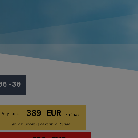
06-30
389
EUR
Ágy ára:
/hónap
az ár személyenként értendő