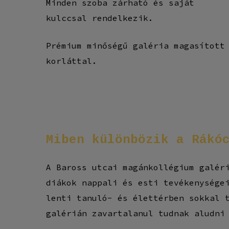
Minden szoba zárható és saját
kulccsal rendelkezik.
Prémium minőségű galéria magasított
korláttal.
Miben
különbözik
a
Rákó
A Baross utcai magánkollégium galér
diákok nappali és esti tevékenysége
lenti tanuló- és élettérben sokkal 
galérián zavartalanul tudnak aludni