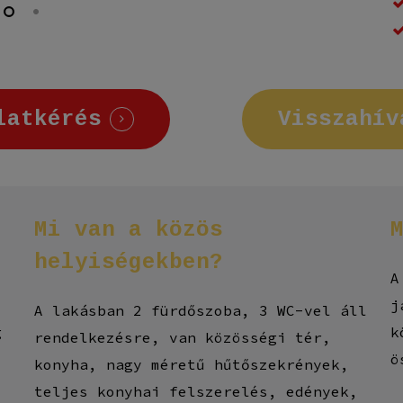
latkérés
Visszahív
Mi
van
a
közös
helyiségekben?
A
,
j
A lakásban 2 fürdőszoba, 3 WC-vel áll
g
k
rendelkezésre, van közösségi tér,
ö
konyha, nagy méretű hűtőszekrények,
teljes konyhai felszerelés, edények,