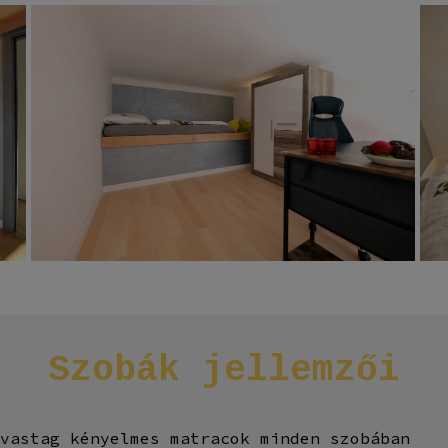
Szobák
jellemzői
 vastag kényelmes matracok minden szobában