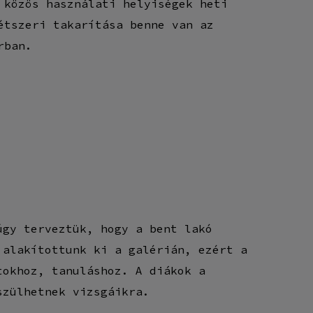
 közös használati helyiségek heti
étszeri takarítása benne van az
rban.
úgy terveztük, hogy a bent lakó
 alakítottunk ki a galérián, ezért a
tokhoz, tanuláshoz. A diákok a
szülhetnek vizsgáikra.