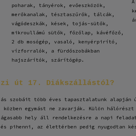
A
poharak, tányérok, evőeszközök,
k
merőkanalak, tésztaszűrők, tálcák,
á
vágódeszkák, kések, tojás-sütők,
mikroullámú sütők, főzőlap, kávéfőző,
2 db mosógép, vasaló, kenyérpirító,
vízforralók, a fürdőszobákban
hajszárítók, szárítógép.
czi
út
17.
Diákszállástól?
iás szobáit több éves tapasztalatunk alapján 
i közben egymást ne zavarják. Külön hálórészt
tágasabb hely áll rendelkezésre a napi felada
 és pihenni, az élettérben pedig nyugodtan ké