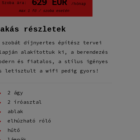
629
EUR
Szoba ára:
/hónap
max 1 fő / szoba esetén
Lakás részletek
 szobát díjnyertes építész tervei
lapján alakítottuk ki, a berendezés
odern és fiatalos, a stílus igényes
s letisztult a wifi pedig gyors!
2 ágy
2 íróasztal
ablak
elhúzható róló
hűtő
lámpák