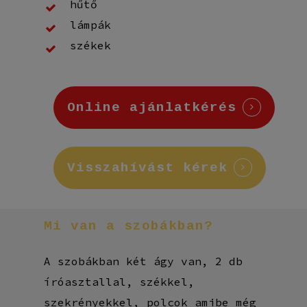
hűtő
lámpák
székek
Online ajánlatkérés
Visszahívást kérek
Mi
van
a
szobákban?
A szobákban két ágy van, 2 db
íróasztallal, székkel,
szekrényekkel, polcok amibe még