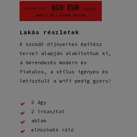
619
EUR
Szoba ára:
/hónap
max 1 fő / szoba esetén
Lakás részletek
A szobát díjnyertes építész
tervei alapján alakítottuk ki,
a berendezés modern és
fiatalos, a stílus igényes és
letisztult a wifi pedig gyors!
2 ágy
2 íróasztal
ablak
elhúzható róló