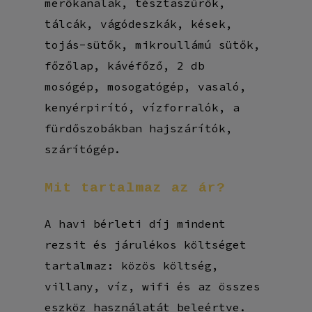
merőkanalak, tésztaszűrők,
tálcák, vágódeszkák, kések,
tojás-sütők, mikroullámú sütők,
főzőlap, kávéfőző, 2 db
mosógép, mosogatógép, vasaló,
kenyérpirító, vízforralók, a
fürdőszobákban hajszárítók,
szárítógép.
Mit
tartalmaz
az
ár?
A havi bérleti díj mindent
rezsit és járulékos költséget
tartalmaz: közös költség,
villany, víz, wifi és az összes
eszköz használatát beleértve.