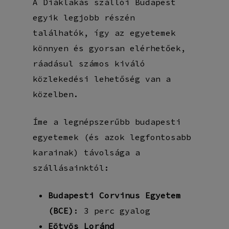
A Diáklakás szállói Budapest
egyik legjobb részén
találhatók, így az egyetemek
könnyen és gyorsan elérhetőek,
ráadásul számos kiváló
közlekedési lehetőség van a
közelben.
Íme a legnépszerűbb budapesti
egyetemek (és azok legfontosabb
karainak) távolsága a
szállásainktól:
Budapesti Corvinus Egyetem
(BCE)
: 3 perc gyalog
Eötvös Loránd