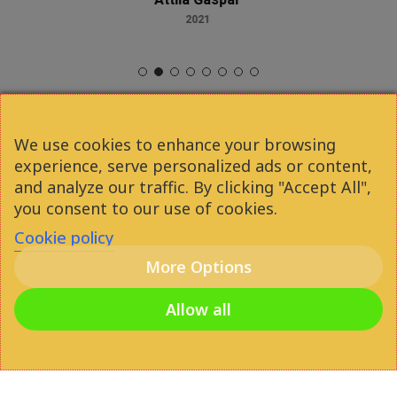
2021
We use cookies to enhance your browsing
experience, serve personalized ads or content,
facebook
youtube
instagram
phone
and analyze our traffic. By clicking "Accept All",
you consent to our use of cookies.
Cookie policy
email
More Options
Allow all
© 2026 Diáklakás Budapesten. All Rights
Reserved |
Weboldal fejlesztés
|
Online
marketing