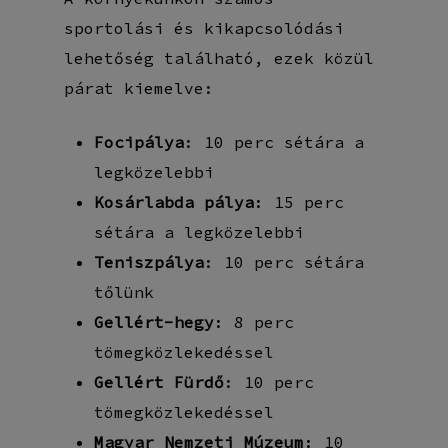
sportolási és kikapcsolódási
lehetőség található, ezek közül
párat kiemelve:
Focipálya
: 10 perc sétára a
legközelebbi
Kosárlabda pálya
: 15 perc
sétára a legközelebbi
Teniszpálya
: 10 perc sétára
tőlünk
Gellért-hegy
: 8 perc
tömegközlekedéssel
Gellért Fürdő
: 10 perc
tömegközlekedéssel
Magyar Nemzeti Múzeum
: 10