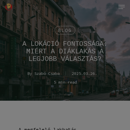
Men
Skip
to
main
content
BLOG
A LOKÁCIÓ FONTOSSÁGA:
MIÉRT A DIÁKLAKÁS A
LEGJOBB VÁLASZTÁS?
By
Szabó Csaba
2025.03.26.
5 min read
A megfelelő lakhatás