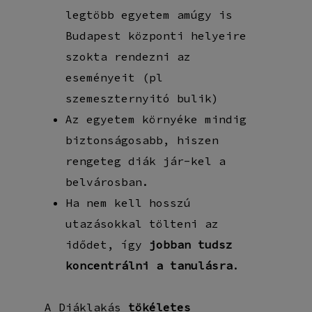
legtöbb egyetem amúgy is
Budapest központi helyeire
szokta rendezni az
eseményeit (pl
szemeszternyitó bulik)
Az egyetem környéke mindig
biztonságosabb, hiszen
rengeteg diák jár-kel a
belvárosban.
Ha nem kell hosszú
utazásokkal tölteni az
idődet, így
jobban tudsz
koncentrálni a tanulásra
.
A Diáklakás
tökéletes