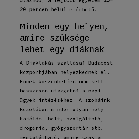
utaznod, a legtöbb egyetem
15-
20 percen belül
elérhető.
Minden egy helyen,
amire szüksége
lehet egy diáknak
A Diáklakás szállásai Budapest
központjában helyezkednek el.
Ennek köszönhetően nem kell
hosszasan utazgatni a napi
ügyek intézéséhez. A szobáink
közelében minden olyan hely,
kajálda, bolt, szolgáltató,
drogéria, gyógyszertár stb.
megtalálható, amire csak a