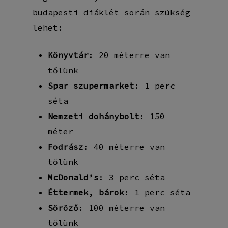
budapesti diáklét során szükség
lehet:
Könyvtár
: 20 méterre van
tőlünk
Spar szupermarket
: 1 perc
séta
Nemzeti dohánybolt
: 150
méter
Fodrász
: 40 méterre van
tőlünk
McDonald’s
: 3 perc séta
Éttermek, bárok
: 1 perc séta
Söröző
: 100 méterre van
tőlünk