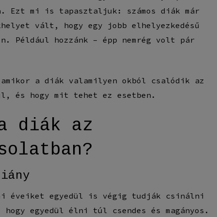
a. Ezt mi is tapasztaljuk: számos diák már
khelyet vált, hogy egy jobb elhelyezkedésű
ön. Például hozzánk – épp nemrég volt pár
 amikor a diák valamilyen okból csalódik az
ül, és hogy mit tehet ez esetben.
a diák az
solatban?
hiány
mi éveiket egyedül is végig tudják csinálni
, hogy egyedül élni túl csendes és magányos.