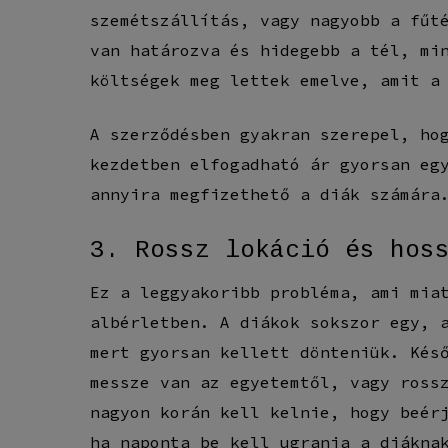
szemétszállítás, vagy nagyobb a fűt
van határozva és hidegebb a tél, mi
költségek meg lettek emelve, amit a
A szerződésben gyakran szerepel, ho
kezdetben elfogadható ár gyorsan eg
annyira megfizethető a diák számára
3. Rossz lokáció és hos
Ez a leggyakoribb probléma, ami mia
albérletben. A diákok sokszor egy, 
mert gyorsan kellett dönteniük. Kés
messze van az egyetemtől, vagy ross
nagyon korán kell kelnie, hogy beér
ha naponta be kell ugrania a diákna