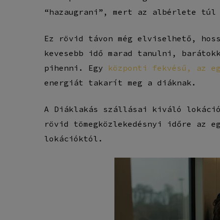
“hazaugrani”, mert az albérlete túl
Ez rövid távon még elviselhető, hos
kevesebb idő marad tanulni, barátok
pihenni. Egy
központi fekvésű, az e
energiát takarít meg a diáknak.
A Diáklakás szállásai kiváló lokáci
rövid tömegközlekedésnyi időre az e
lokációktól.