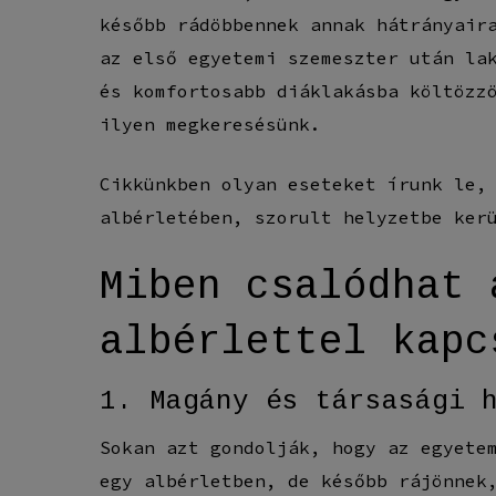
később rádöbbennek annak hátrányair
az első egyetemi szemeszter után la
és komfortosabb diáklakásba költözz
ilyen megkeresésünk.
Cikkünkben olyan eseteket írunk le,
albérletében, szorult helyzetbe ker
Miben csalódhat 
albérlettel kapc
1. Magány és társasági 
Sokan azt gondolják, hogy az egyete
egy albérletben, de később rájönnek