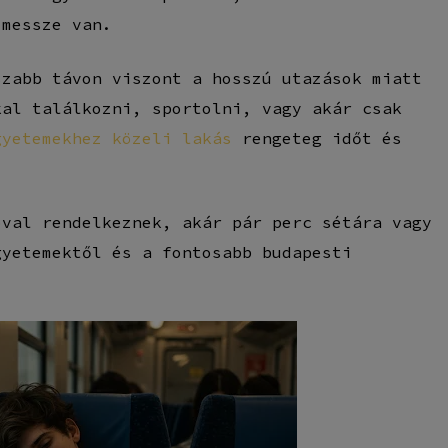
 messze van.
szabb távon viszont a hosszú utazások miatt
kal találkozni, sportolni, vagy akár csak
gyetemekhez közeli lakás
rengeteg időt és
óval rendelkeznek, akár pár perc sétára vagy
gyetemektől és a fontosabb budapesti