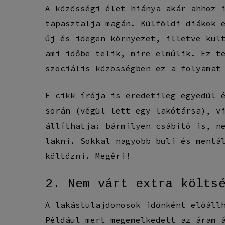
A közösségi élet hiánya akár ahhoz 
tapasztalja magán. Külföldi diákok 
új és idegen környezet, illetve kul
ami időbe telik, mire elmúlik. Ez t
szociális közösségben ez a folyamat
E cikk írója is eredetileg egyedül 
során (végül lett egy lakótársa), v
állíthatja: bármilyen csábító is, n
lakni. Sokkal nagyobb buli és mentá
költözni. Megéri!
2. Nem várt extra költs
A lakástulajdonosok időnként előáll
Például mert megemelkedett az áram 