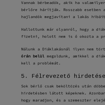
Vannak bérbeadók, akik ha valamilye
bérlőre hárítják. Rosszabb esetben 
hajlandók megjavítani a lakás hibái
Hallottunk már olyanról, hogy a diá
fizetni, holott nem is ő okozta a p
Nálunk a Diáklakásnál ilyen nem tör
órán belül
megoldunk, amikkel a diák
kell a problémát.
5. Félrevezető hirdetés
Sok bérlő csak beköltözés után döbb
hirdetésben látott képeknek. Azonba
hogy maradjon, és a szemeszter elej