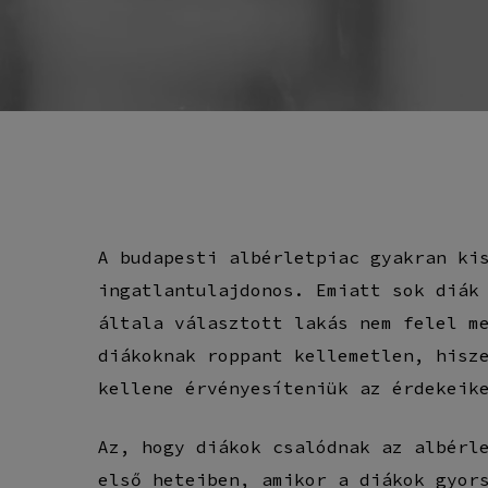
A budapesti albérletpiac gyakran ki
ingatlantulajdonos. Emiatt sok diák
általa választott lakás nem felel m
diákoknak roppant kellemetlen, hisz
kellene érvényesíteniük az érdekeik
Az, hogy diákok csalódnak az albérl
első heteiben, amikor a diákok gyor