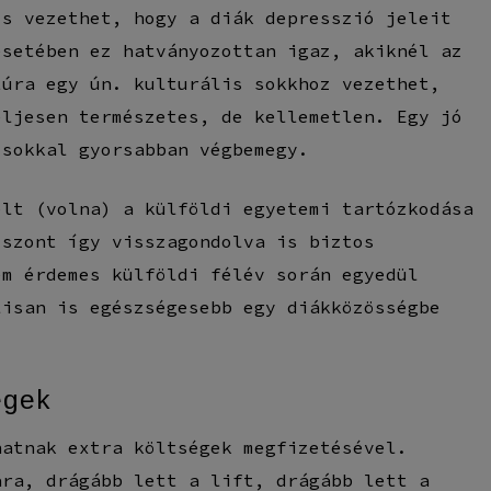
is vezethet, hogy a diák depresszió jeleit
esetében ez hatványozottan igaz, akiknél az
túra egy ún. kulturális sokkhoz vezethet,
eljesen természetes, de kellemetlen. Egy jó
 sokkal gyorsabban végbemegy.
élt (volna) a külföldi egyetemi tartózkodása
iszont így visszagondolva is biztos
em érdemes külföldi félév során egyedül
lisan is egészségesebb egy diákközösségbe
égek
hatnak extra költségek megfizetésével.
ára, drágább lett a lift, drágább lett a