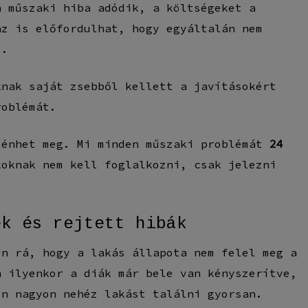
n műszaki hiba adódik, a költségeket a
az is előfordulhat, hogy egyáltalán nem
t.
knak saját zsebből kellett a javításokért
roblémát.
ténhet meg. Mi minden műszaki problémát
24
oknak nem kell foglalkozni, csak jelezni
ek és rejtett hibák
en rá, hogy a lakás állapota nem felel meg a
n ilyenkor a diák már bele van kényszerítve,
én nagyon nehéz lakást találni gyorsan.