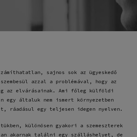
By
Szabó Csaba
számíthatatlan, sajnos sok az ügyeskedő
 szembesül azzal a problémával, hogy az
eg az elvárásainak. Ami főleg külföldi
en egy általuk nem ismert környezetben
et, ráadásul egy teljesen idegen nyelven.
etükben, különösen gyakori a szemeszterek
san akarnak találni egy szálláshelyet, de