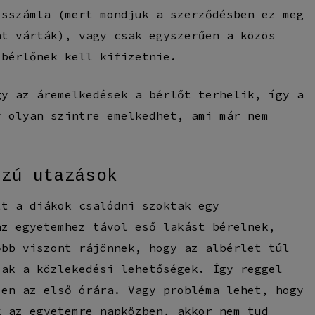
ésszámla (mert mondjuk a szerződésben ez meg
nt várták), vagy csak egyszerűen a közös
 bérlőnek kell kifizetnie.
gy az áremelkedések a bérlőt terhelik, így a
y olyan szintre emelkedhet, ami már nem
.
szú utazások
tt a diákok csalódni szoktak egy
az egyetemhez távol eső lakást bérelnek,
őbb viszont rájönnek, hogy az albérlet túl
zak a közlekedési lehetőségek. Így reggel
jen az első órára.
Vagy probléma lehet, hogy
k az egyetemre napközben, akkor nem tud